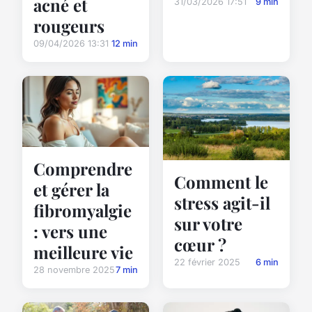
acné et
31/03/2026 17:51
9 min
rougeurs
09/04/2026 13:31
12 min
Comprendre
Comment le
et gérer la
stress agit-il
fibromyalgie
sur votre
: vers une
cœur ?
meilleure vie
22 février 2025
6 min
28 novembre 2025
7 min