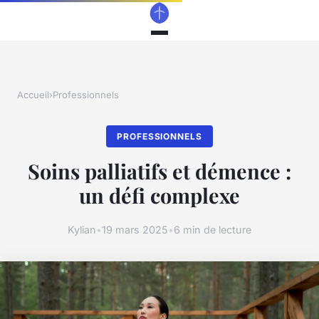
Accueil
›
Professionnels
PROFESSIONNELS
Soins palliatifs et démence :
un défi complexe
Kylian
•
19 mars 2025
•
6 min de lecture