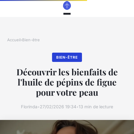
Accueil
›
Bien-être
BIEN-ÊTRE
Découvrir les bienfaits de
l'huile de pépins de figue
pour votre peau
Florinda
•
27/02/2026 19:34
•
13 min de lecture