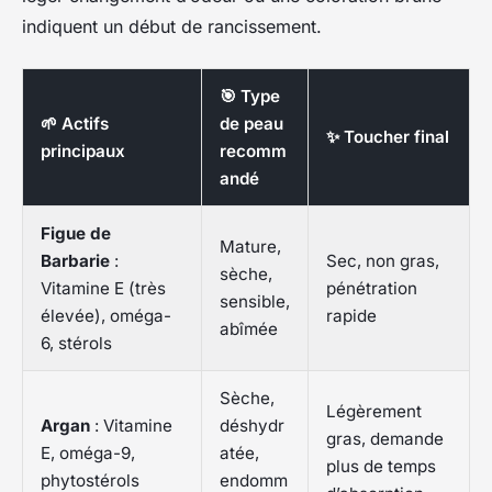
indiquent un début de rancissement.
🎯 Type
🌱 Actifs
de peau
✨ Toucher final
principaux
recomm
andé
Figue de
Mature,
Barbarie
:
Sec, non gras,
sèche,
Vitamine E (très
pénétration
sensible,
élevée), oméga-
rapide
abîmée
6, stérols
Sèche,
Légèrement
Argan
: Vitamine
déshydr
gras, demande
E, oméga-9,
atée,
plus de temps
phytostérols
endomm