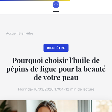
Accueil
›
Bien-être
BIEN-ÊTRE
Pourquoi choisir l'huile de
pépins de figue pour la beauté
de votre peau
Florinda
•
10/03/2026 17:04
•
12 min de lecture