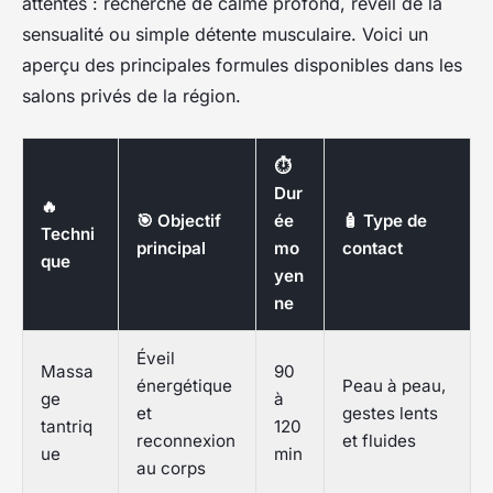
attentes : recherche de calme profond, réveil de la
sensualité ou simple détente musculaire. Voici un
aperçu des principales formules disponibles dans les
salons privés de la région.
⏱️
Dur
🔥
🎯 Objectif
ée
🧴 Type de
Techni
principal
mo
contact
que
yen
ne
Éveil
Massa
90
énergétique
Peau à peau,
ge
à
et
gestes lents
tantriq
120
reconnexion
et fluides
ue
min
au corps