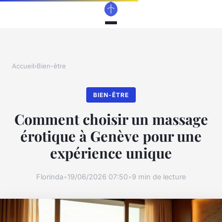
Accueil
›
Bien-être
BIEN-ÊTRE
Comment choisir un massage
érotique à Genève pour une
expérience unique
Florinda
•
19/06/2026 07:50
•
9 min de lecture