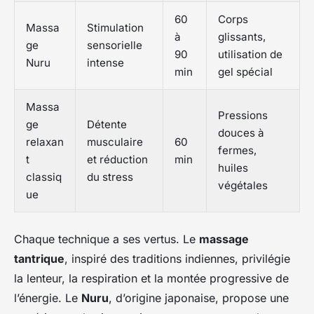
60
Corps
Massa
Stimulation
à
glissants,
ge
sensorielle
90
utilisation de
Nuru
intense
min
gel spécial
Massa
Pressions
ge
Détente
douces à
relaxan
musculaire
60
fermes,
t
et réduction
min
huiles
classiq
du stress
végétales
ue
Chaque technique a ses vertus. Le
massage
tantrique
, inspiré des traditions indiennes, privilégie
la lenteur, la respiration et la montée progressive de
l’énergie. Le
Nuru
, d’origine japonaise, propose une